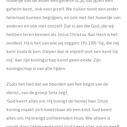
huwelijk van de ander een geheim is, ja, dat jijzelf een
geheim bent, ook voor jezelf. We zullen nooit een ander
helemaal kunnen begrijpen, en ook niet het huwelijk van
anderen en ook niet onszelf. Dat is aan die God, die wij
hebben leren kennen als Jezus Christus. Aan Hem is het
oordeel. Hij is het van wie wij zeggen: (Ps 139) ‘Gij, die mij
kent zoals ik ben. Dieper dan ik mijzelf ooit ken kent Gíj
mij’. Aan zijn koningschap komt geen einde. Zijn
koningschap is van alle tijden.
Zoals het lied dat we hoorden aan het begin van de
dienst, van de groep Sela zegt:
‘God keert alles om. Hij brengt de hemel hier. Onze
koning maakt zich kwetsbaar als een kind. God keert
alles om. Hij brengt ontheemden thuis. Wie alleen is
wordt door liefde vergezeld. God keert alles om en geeft