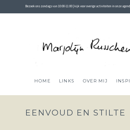
Bezoek ons zondags van 10:00-11:00 | kijk voor overige activiteiten in onze agen
HOME
LINKS
OVER MIJ
INSP
EENVOUD EN STILTE