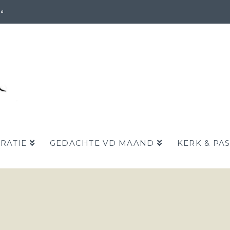
da
IRATIE
GEDACHTE VD MAAND
KERK & PA