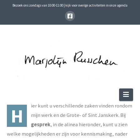
Bezoek ons zondags van 10:00-11:00 | kijk voor overige activiteiten in onze agenda
Nav
ier kunt u verschillende zaken vinden rondom
H
mijn werk en de Grote- of Sint Janskerk. Bij
gesprek
, in de alinea hieronder, kunt u zien
welke mogelijkheden er zijn voor kennismaking, nader