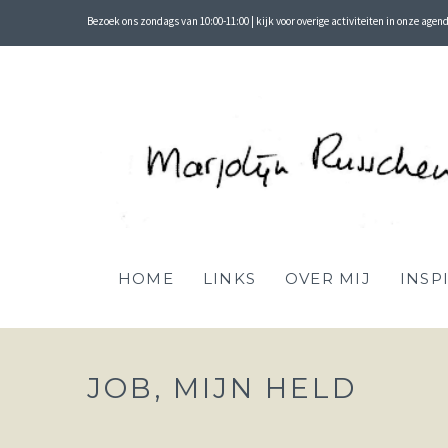
Bezoek ons zondags van 10:00-11:00 | kijk voor overige activiteiten in onze agen
HOME
LINKS
OVER MIJ
INSP
JOB, MIJN HELD