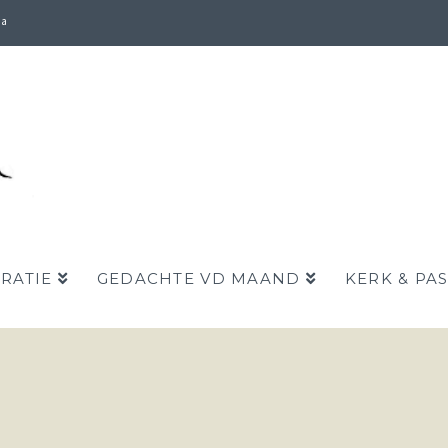
da
IRATIE
GEDACHTE VD MAAND
KERK & PA