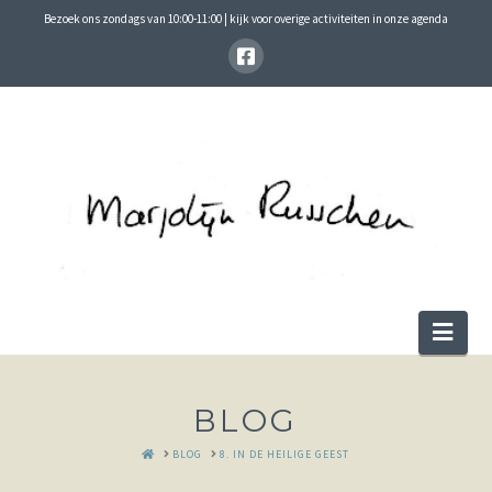
Bezoek ons zondags van 10:00-11:00 | kijk voor overige activiteiten in onze agenda
Nav
BLOG
HOME
BLOG
8. IN DE HEILIGE GEEST