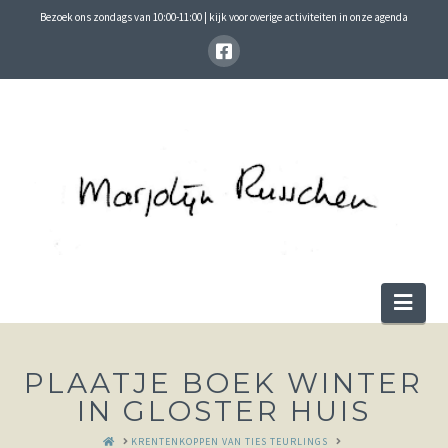
Bezoek ons zondags van 10:00-11:00 | kijk voor overige activiteiten in onze agenda
Nav
PLAATJE BOEK WINTER
IN GLOSTER HUIS
HOME
KRENTENKOPPEN VAN TIES TEURLINGS