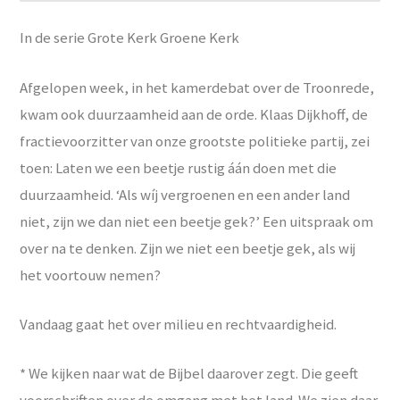
In de serie Grote Kerk Groene Kerk
Afgelopen week, in het kamerdebat over de Troonrede,
kwam ook duurzaamheid aan de orde. Klaas Dijkhoff, de
fractievoorzitter van onze grootste politieke partij, zei
toen: Laten we een beetje rustig áán doen met die
duurzaamheid. ‘Als wíj vergroenen en een ander land
niet, zijn we dan niet een beetje gek?’ Een uitspraak om
over na te denken. Zijn we niet een beetje gek, als wij
het voortouw nemen?
Vandaag gaat het over milieu en rechtvaardigheid.
* We kijken naar wat de Bijbel daarover zegt. Die geeft
voorschriften over de omgang met het land. We zien daar