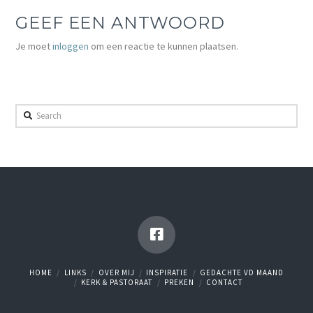
GEEF EEN ANTWOORD
Je moet
inloggen
om een reactie te kunnen plaatsen.
Search
HOME
LINKS
OVER MIJ
INSPIRATIE
GEDACHTE VD MAAND
KERK & PASTORAAT
PREKEN
CONTACT