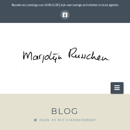
Bezoek ons zondags van 10:00-11:00 | kijk voor overige activiteiten in onze agenda
Nav
BLOG
HOME
BLOG
4. WILT U GEZOND WORDEN?