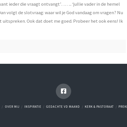
nt ieder die vraagt ontvangt’…….. ‘jullie vader in de hemel
an volgt de slotvraag: waar wil je God vandaag om vragen? Nu
at uitspreken. Ook dat doet me goed. Probeer het ook eens! Ik
OVER MIJ
INSPIRATIE
GEDACHTE VD MAAND
KERK & PASTORAAT
PREK