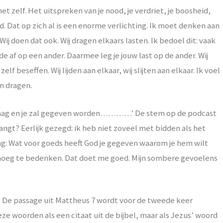
het zelf. Het uitspreken van je nood, je verdriet, je boosheid,
. Dat op zich al is een enorme verlichting. Ik moet denken aan
Wij doen dat ook. Wij dragen elkaars lasten. Ik bedoel dit: vaak
ede af op een ander. Daarmee leg je jouw last op de ander. Wij
lf beseffen. Wij lijden aan elkaar, wij slijten aan elkaar. Ik voel
an dragen.
: ‘Vraag en je zal gegeven worden…………’ De stem op de podcast
langt? Eerlijk gezegd: ik heb niet zoveel met bidden als het
g: Wat voor goeds heeft God je gegeven waarom je hem wilt
 genoeg te bedenken. Dat doet me goed. Mijn sombere gevoelens
t. De passage uit Mattheus 7 wordt voor de tweede keer
ze woorden als een citaat uit de bijbel, maar als Jezus’ woord