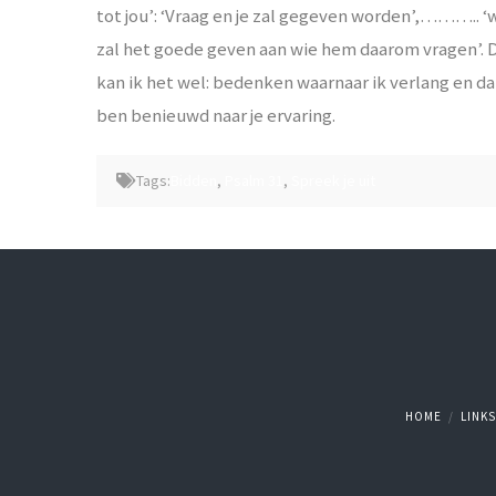
tot jou’:
‘Vraag en je zal gegeven worden’,……….. ‘wa
zal het goede geven aan wie hem daarom vragen’. D
kan ik het wel: bedenken waarnaar ik verlang en d
ben benieuwd naar je ervaring.
Tags:
Bidden
,
Psalm 31
,
Spreek je uit
HOME
LINKS