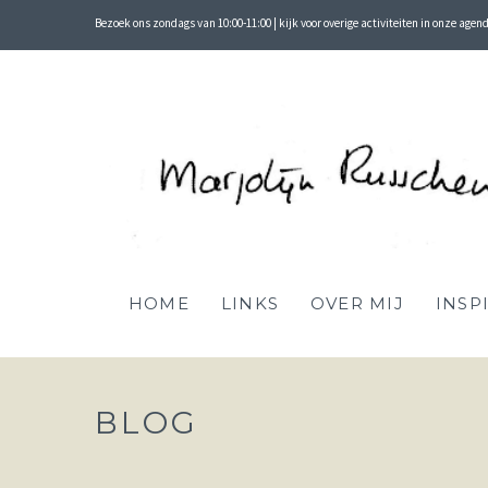
Bezoek ons zondags van 10:00-11:00 | kijk voor overige activiteiten in onze agen
HOME
LINKS
OVER MIJ
INSP
BLOG