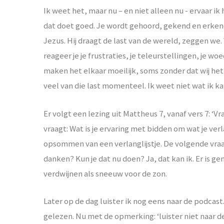
Ik weet het, maar nu – en niet alleen nu - ervaar ik 
dat doet goed. Je wordt gehoord, gekend en erkend
Jezus. Hij draagt de last van de wereld, zeggen we. 
reageer je je frustraties, je teleurstellingen, je wo
maken het elkaar moeilijk, soms zonder dat wij het ze
veel van die last momenteel. Ik weet niet wat ik k
Er volgt een lezing uit Mattheus 7, vanaf vers 7
vraagt: Wat is je ervaring met bidden om wat je ver
opsommen van een verlanglijstje. De volgende vraa
danken? Kun je dat nu doen? Ja, dat kan ik. Er is
verdwijnen als sneeuw voor de zon.
Later op de dag luister ik nog eens naar de podcas
gelezen. Nu met de opmerking: ‘luister niet naar de