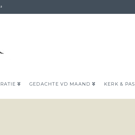
da
IRATIE
GEDACHTE VD MAAND
KERK & PA