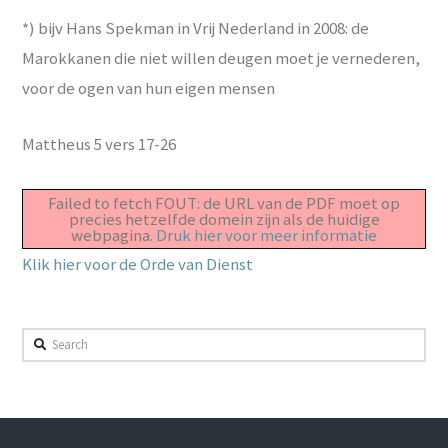
*) bijv Hans Spekman in Vrij Nederland in 2008: de
Marokkanen die niet willen deugen moet je vernederen,
voor de ogen van hun eigen mensen
Mattheus 5 vers 17-26
Failed to fetch FOUT: de URL van de PDF moet op
precies hetzelfde domein zijn als de huidige
webpagina.
Druk hier voor meer informatie
Klik hier voor de Orde van Dienst
Search