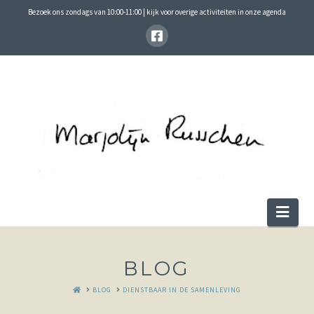
Bezoek ons zondags van 10:00-11:00 | kijk voor overige activiteiten in onze agenda
Nav
BLOG
HOME
BLOG
DIENSTBAAR IN DE SAMENLEVING