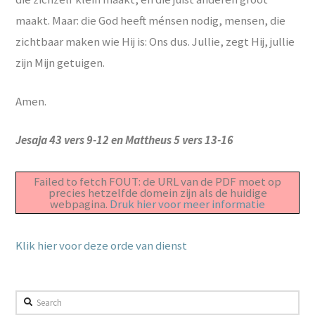
maakt. Maar: die God heeft ménsen nodig, mensen, die
zichtbaar maken wie Hij is: Ons dus. Jullie, zegt Hij, jullie
zijn Mijn getuigen.
Amen.
Jesaja 43 vers 9-12 en Mattheus 5 vers 13-16
Failed to fetch FOUT: de URL van de PDF moet op
precies hetzelfde domein zijn als de huidige
webpagina.
Druk hier voor meer informatie
Klik hier voor deze orde van dienst
Search