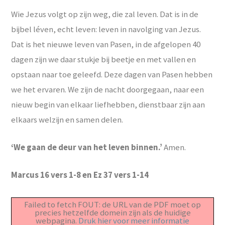
Wie Jezus volgt op zijn weg, die zal leven. Dat is in de
bijbel léven, echt leven: leven in navolging van Jezus.
Dat is het nieuwe leven van Pasen, in de afgelopen 40
dagen zijn we daar stukje bij beetje en met vallen en
opstaan naar toe geleefd. Deze dagen van Pasen hebben
we het ervaren. We zijn de nacht doorgegaan, naar een
nieuw begin van elkaar liefhebben, dienstbaar zijn aan
elkaars welzijn en samen delen.
‘We gaan de deur van het leven binnen.’
Amen.
Marcus 16 vers 1-8 en Ez 37 vers 1-14
Failed to fetch FOUT: de URL van de PDF moet op
precies hetzelfde domein zijn als de huidige
webpagina.
Druk hier voor meer informatie